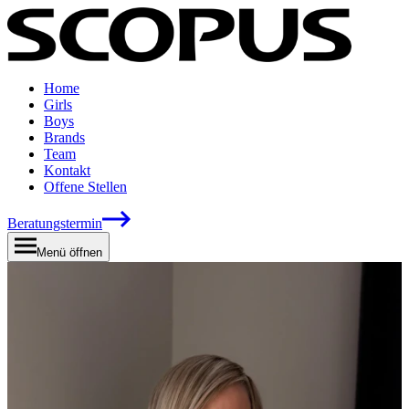
Home
Girls
Boys
Brands
Team
Kontakt
Offene Stellen
Beratungstermin
Menü öffnen